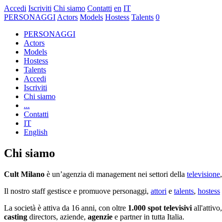
Accedi
Iscriviti
Chi siamo
Contatti
en
IT
PERSONAGGI
Actors
Models
Hostess
Talents
0
PERSONAGGI
Actors
Models
Hostess
Talents
Accedi
Iscriviti
Chi siamo
...
Contatti
IT
English
Chi siamo
Cult Milano
è un’agenzia di management nei settori della
televisione
Il nostro staff gestisce e promuove personaggi,
attori
e
talents
,
hostess
La società è attiva da 16 anni, con oltre
1.000 spot televisivi
all'attivo
casting
directors, aziende,
agenzie
e partner in tutta Italia.