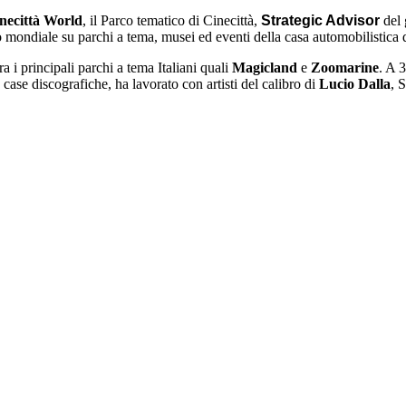
necittà World
, il Parco tematico di Cinecittà,
Strategic Advisor
del
llo mondiale su parchi a tema, musei ed eventi della casa automobilistic
ra i principali parchi a tema Italiani quali
Magicland
e
Zoomarine
. A 
e case discografiche, ha lavorato con artisti del calibro di
Lucio Dalla
, 