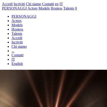
Accedi
Iscriviti
Chi siamo
Contatti
en
IT
PERSONAGGI
Actors
Models
Hostess
Talents
0
PERSONAGGI
Actors
Models
Hostess
Talents
Accedi
Iscriviti
Chi siamo
...
Contatti
IT
English