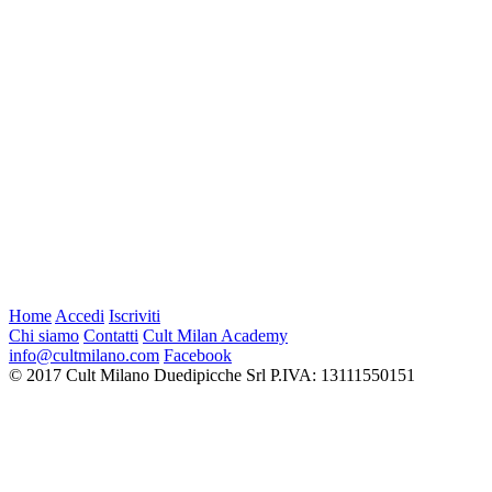
Home
Accedi
Iscriviti
Chi siamo
Contatti
Cult Milan Academy
info@cultmilano.com
Facebook
© 2017 Cult Milano
Duedipicche Srl
P.IVA: 13111550151