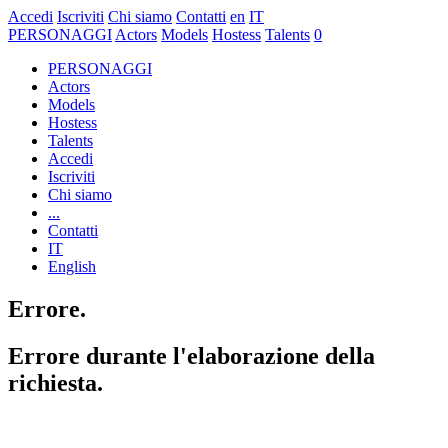
Accedi
Iscriviti
Chi siamo
Contatti
en
IT
PERSONAGGI
Actors
Models
Hostess
Talents
0
PERSONAGGI
Actors
Models
Hostess
Talents
Accedi
Iscriviti
Chi siamo
...
Contatti
IT
English
Errore.
Errore durante l'elaborazione della
richiesta.